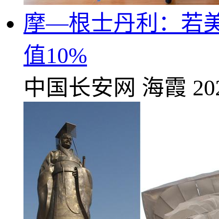
摩—根士丹利：若
值10%
中国长安网
海霞
20