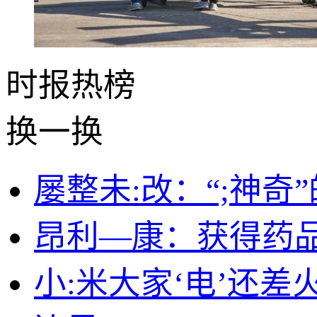
时报
热榜
换一换
屡整未:改：“;神奇
昂利—康：获得药
小:米大家‘电’还