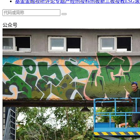
基金
金融
视听
评论
专题
产经
创投
科创板
新三板
投教
ESG
滚
公众号