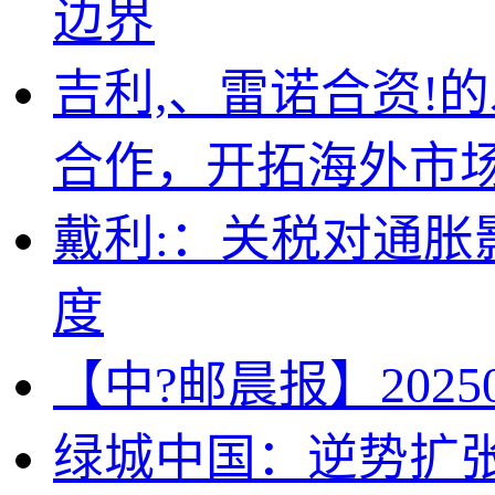
边界
吉利,、雷诺合资!的
合作，开拓海外市
戴利:：关税对通胀
度
【中?邮晨报】20250
绿城中国：逆势扩张